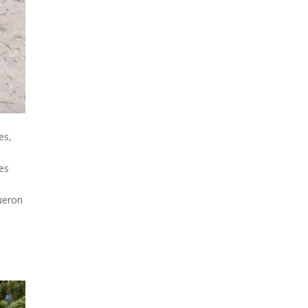
es,
res
fueron