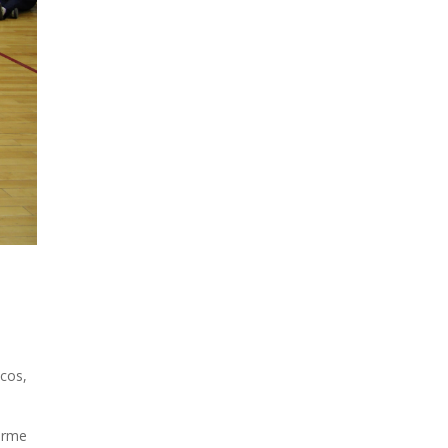
icos,
norme