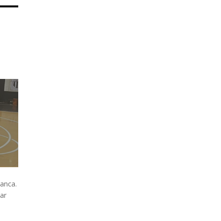
lanca.
Mar