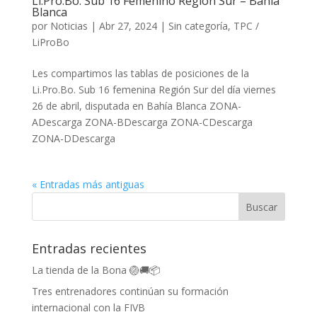
Li.Pro.Bo. Sub 16 Femenino Región Sur – Bahía
Blanca
por
Noticias
|
Abr 27, 2024
|
Sin categoría
,
TPC /
LiProBo
Les compartimos las tablas de posiciones de la
Li.Pro.Bo. Sub 16 femenina Región Sur del día viernes
26 de abril, disputada en Bahía Blanca ZONA-
ADescarga ZONA-BDescarga ZONA-CDescarga
ZONA-DDescarga
« Entradas más antiguas
Entradas recientes
La tienda de la Bona 🏐🚚📦
Tres entrenadores continúan su formación
internacional con la FIVB